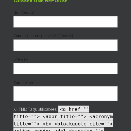
LAISSER UNE RÉPONSE
Nom(requis)
Courriel (ne sera pas affiché)(requis)
Site web
Commenter
XHTML:
Tags utilisables:
<a href=""
title=""> <abbr title=""> <acronym
title=""> <b> <blockquote cite="">