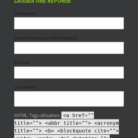
LAISSER UNE RÉPONSE
Nom(requis)
Courriel (ne sera pas affiché)(requis)
Site web
Commenter
XHTML:
Tags utilisables:
<a href=""
title=""> <abbr title=""> <acronym
title=""> <b> <blockquote cite="">