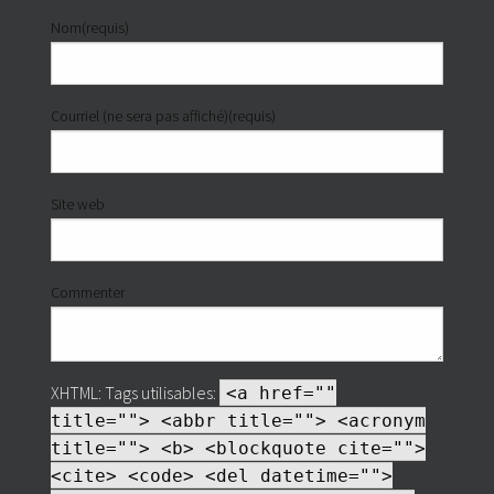
Nom(requis)
Courriel (ne sera pas affiché)(requis)
Site web
Commenter
XHTML:
Tags utilisables:
<a href=""
title=""> <abbr title=""> <acronym
title=""> <b> <blockquote cite="">
<cite> <code> <del datetime="">