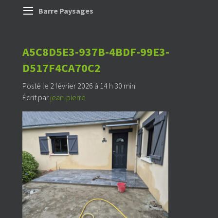
Barre Paysages
A5C8D5E3-937B-4BDF-99E3-
D517F4CA70C2
Posté le 2 février 2026 à 14 h 30 min.
Écrit par
jean-pierre