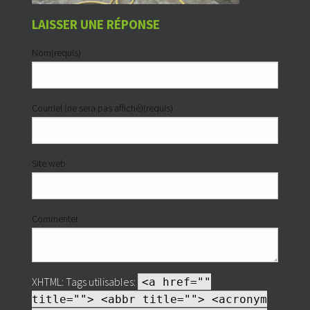
LAISSER UNE RÉPONSE
Nom(requis)
Courriel (ne sera pas affiché)(requis)
Site web
Commenter
XHTML:
Tags utilisables:
<a href=""
title=""> <abbr title=""> <acronym