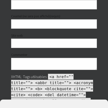
Courriel (ne sera pas affiché)(requis)
Site web
Commenter
XHTML:
Tags utilisables:
<a href=""
title=""> <abbr title=""> <acronym
title=""> <b> <blockquote cite="">
<cite> <code> <del datetime="">
<em> <i> <q cite=""> <s> <strike>
<strong>