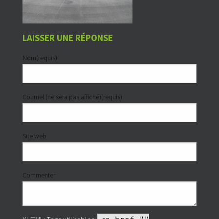
LAISSER UNE RÉPONSE
Nom(requis)
Courriel (ne sera pas affiché)(requis)
Site web
Commenter